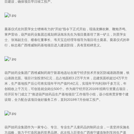
目建设，确保项目早日竣工投产。
奠基仪式在刘景萍女士铿锵有力的“开始”指令下正式开始，现场龙狮欢舞、鞭炮齐鸣、
掌声雷动，葫芦娃药业集团总规划师汤旭东先生为项目奠基培了第一铲土，刘景萍女
士、张旭副主任、楼春红董事长、韦天宝总经理等领导为项目培土奠基。奠基仪式的举
行，标志着广西维威制药基地项目进入建设阶段，具有里程碑意义。
葫芦娃药业集团广西维威制药南宁新基地选址在南宁经济技术开发区防城港路西侧，铁
山港路北面。项目计划投资5亿元，总占地面积3.2万平方米，总建筑面积超过4万平方
米，生产基地投产后公司将实现年平均产值约4亿元，实现年平均利润6千多万元，年
创税收上千万元，可创造就业岗位500个。作为南宁经开区2016年招商引资重点项目，
经开区专门成立了“推进葫芦娃药品生产基地项目”工作领导小组，该小组将贯穿整个建
设期，全力配合该项目做好服务工作，直到2018年7月份竣工投产。
葫芦娃药业集团作为一家专心、专注、专业生产儿童药品的制药企业，一直坚持实施名
方战略，致力于打造民族药世界品牌。此次投入巨资在广西南宁建造制剂车间生产基