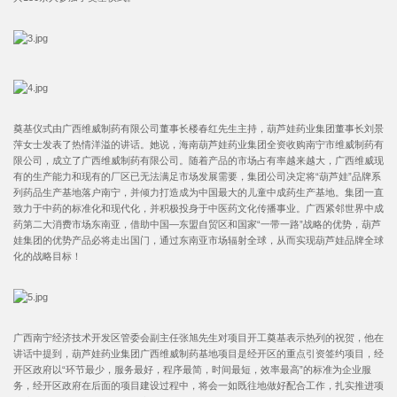
奠基仪式由广西维威制药有限公司董事长楼春红先生主持，葫芦娃药业集团董事长刘景
萍女士发表了热情洋溢的讲话。她说，海南葫芦娃药业集团全资收购南宁市维威制药有
限公司，成立了广西维威制药有限公司。随着产品的市场占有率越来越大，广西维威现
有的生产能力和现有的厂区已无法满足市场发展需要，集团公司决定将“葫芦娃”品牌系
列药品生产基地落户南宁，并倾力打造成为中国最大的儿童中成药生产基地。集团一直
致力于中药的标准化和现代化，并积极投身于中医药文化传播事业。广西紧邻世界中成
药第二大消费市场东南亚，借助中国—东盟自贸区和国家“一带一路”战略的优势，葫芦
娃集团的优势产品必将走出国门，通过东南亚市场辐射全球，从而实现葫芦娃品牌全球
化的战略目标！
广西南宁经济技术开发区管委会副主任张旭先生对项目开工奠基表示热列的祝贺，他在
讲话中提到，葫芦娃药业集团广西维威制药基地项目是经开区的重点引资签约项目，经
开区政府以“环节最少，服务最好，程序最简，时间最短，效率最高”的标准为企业服
务，经开区政府在后面的项目建设过程中，将会一如既往地做好配合工作，扎实推进项